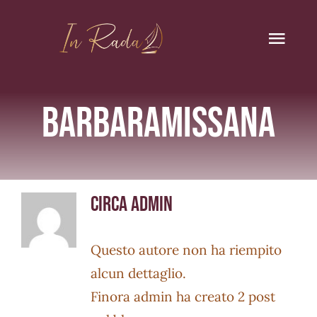
Salta
al
Togg
contenuto
Navi
barbaramissana
In Rada Restaurant
Chi siamo
Menu
Circa
admin
Vini
Questo autore non ha riempito
Blog
alcun dettaglio.
Finora admin ha creato 2 post
Prenota