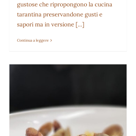
gustose che ripropongono la cucina
tarantina preservandone gusti e
sapori ma in versione [...]
Continua a leggere